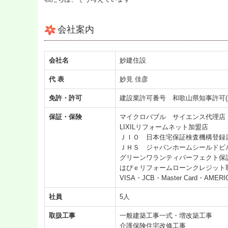
会社案内
会社名
妙建住設
代 表
妙見 佳彦
免許・許可
建設業許可番号 和歌山県知事許可(般-
保証・保険
マイクロバブル サイエンス代理店
LIXILリフォームネット加盟店
ＪＩＯ 日本住宅保証検査機構登録
ＪＨＳ ジャパンホームシールドビ
グリーンワランティパーフェクト保
はぴｅリフォームローンクレジット
VISA・JCB・Master Card・AM
社員
5人
取扱工事
一般建築工事一式・増改築工事
介護保険住宅改修工事