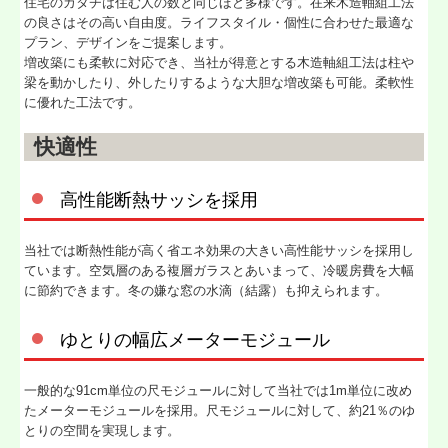
住宅のカタチは住む人の数と同じほど多様です。在来木造軸組工法
の良さはその高い自由度。ライフスタイル・個性に合わせた最適な
プラン、デザインをご提案します。
増改築にも柔軟に対応でき、当社が得意とする木造軸組工法は柱や
梁を動かしたり、外したりするような大胆な増改築も可能。柔軟性
に優れた工法です。
快適性
高性能断熱サッシを採用
当社では断熱性能が高く省エネ効果の大きい高性能サッシを採用し
ています。空気層のある複層ガラスとあいまって、冷暖房費を大幅
に節約できます。冬の嫌な窓の水滴（結露）も抑えられます。
ゆとりの幅広メーターモジュール
一般的な91cm単位の尺モジュールに対して当社では1m単位に改め
たメーターモジュールを採用。尺モジュールに対して、約21％のゆ
とりの空間を実現します。