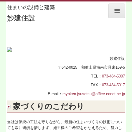
住まいの設備と建築
妙建住設
ホーム
会社概要
施工事例
妙建住設
家づくりのこだわり
〒642-0015 和歌山県海南市且来169-5
家づくりのステップ
TEL：
073-484-5007
FAX：
073-484-5017
スタッフ紹介
E-mail：
myoken-jyusetsu@office.eonet.ne.jp
お問合せ
家づくりのこだわり
当社は伝統の工法を守りながら、最新の住まいづくりの技術につい
ても常に研鑽を惜しまず、施主様のご希望をかなえるため、努力し